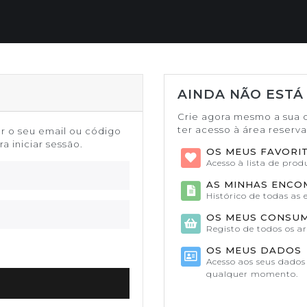
AINDA NÃO ESTÁ
Crie agora mesmo a sua 
ter acesso à área reserv
or o seu email ou código
a iniciar sessão.
OS MEUS FAVORI
Acesso à lista de pro
AS MINHAS ENC
Histórico de todas as
OS MEUS CONSU
Registo de todos os a
OS MEUS DADOS
Acesso aos seus dados 
qualquer momento.