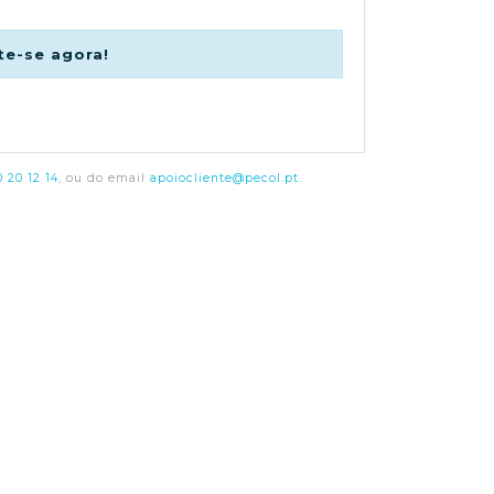
te-se agora!
 20 12 14
, ou do email
apoiocliente@pecol.pt
.