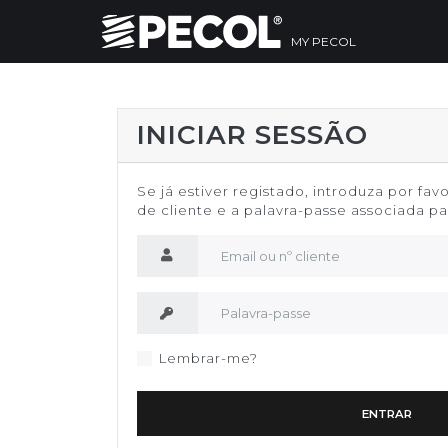
MY PECOL
INICIAR SESSÃO
Se já estiver registado, introduza por fav
de cliente e a palavra-passe associada par
Nome de utilizador
Palavra-passe
Lembrar-me?
ENTRAR