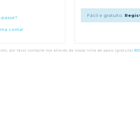
Fácil e gratuito.
Regis
-passe?
uma conta!
sto, por favor contacte-nos através da nossa linha de apoio (gratuita)
800