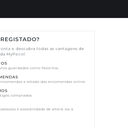
 REGISTADO?
conta e descubra todas as vantagens de
ada MyPecol:
TOS
dutos guardados como favoritos.
OMENDAS
 encomendas e estado das encomendas online.
MOS
rtigos comprados.
pessoais e possibilidade de alterá-los a