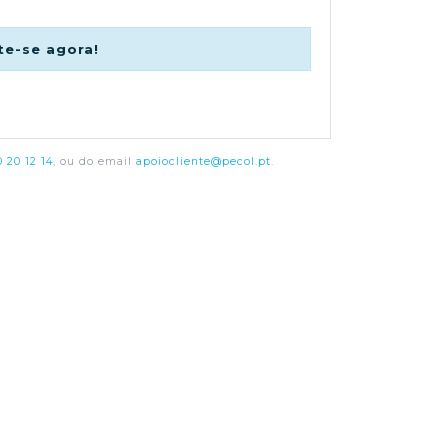
te-se agora!
 20 12 14
, ou do email
apoiocliente@pecol.pt
.