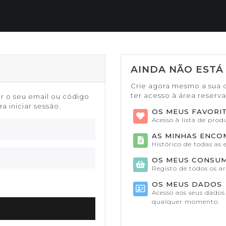
AINDA NÃO ESTÁ
Crie agora mesmo a sua 
ter acesso à área reserv
or o seu email ou código
a iniciar sessão.
OS MEUS FAVORI
Acesso à lista de pro
AS MINHAS ENC
Histórico de todas as
OS MEUS CONSU
Registo de todos os a
OS MEUS DADOS
Acesso aos seus dados 
qualquer momento.