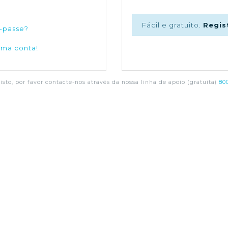
Fácil e gratuito.
Regis
-passe?
uma conta!
sto, por favor contacte-nos através da nossa linha de apoio (gratuita)
800