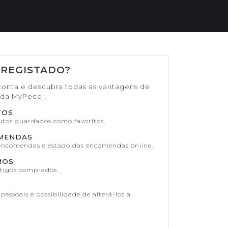
 REGISTADO?
conta e descubra todas as vantagens de
ada MyPecol:
TOS
dutos guardados como favoritos.
OMENDAS
 encomendas e estado das encomendas online.
MOS
rtigos comprados.
pessoais e possibilidade de alterá-los a