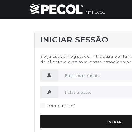
MY PECOL
INICIAR SESSÃO
Se já estiver registado, introduza por fav
de cliente e a palavra-passe associada par
Nome de utilizador
Palavra-passe
Lembrar-me?
ENTRAR