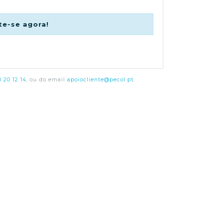
te-se agora!
 20 12 14
, ou do email
apoiocliente@pecol.pt
.