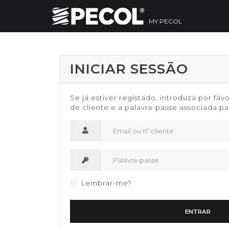
MY PECOL
INICIAR SESSÃO
Se já estiver registado, introduza por fav
de cliente e a palavra-passe associada par
Nome de utilizador
Palavra-passe
Lembrar-me?
ENTRAR