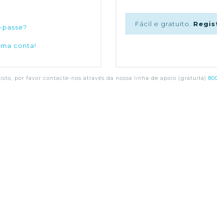
Fácil e gratuito.
Regis
-passe?
uma conta!
sto, por favor contacte-nos através da nossa linha de apoio (gratuita)
800