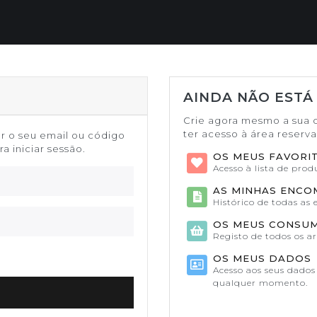
AINDA NÃO ESTÁ
Crie agora mesmo a sua 
ter acesso à área reserv
or o seu email ou código
a iniciar sessão.
OS MEUS FAVORI
Acesso à lista de pro
AS MINHAS ENC
Histórico de todas as
OS MEUS CONSU
Registo de todos os a
OS MEUS DADOS
Acesso aos seus dados 
qualquer momento.