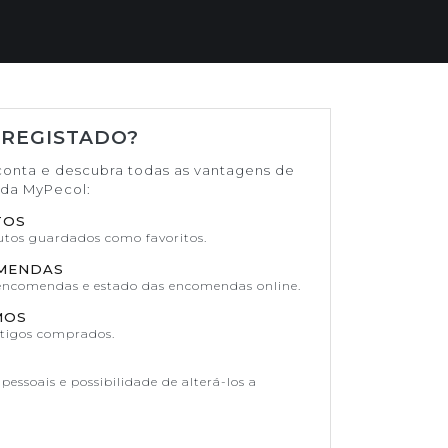
 REGISTADO?
conta e descubra todas as vantagens de
ada MyPecol:
TOS
dutos guardados como favoritos.
OMENDAS
 encomendas e estado das encomendas online.
MOS
rtigos comprados.
pessoais e possibilidade de alterá-los a