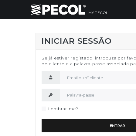
MY PECOL
INICIAR SESSÃO
Se já estiver registado, introduza por fav
de cliente e a palavra-passe associada par
Nome de utilizador
Palavra-passe
Lembrar-me?
ENTRAR