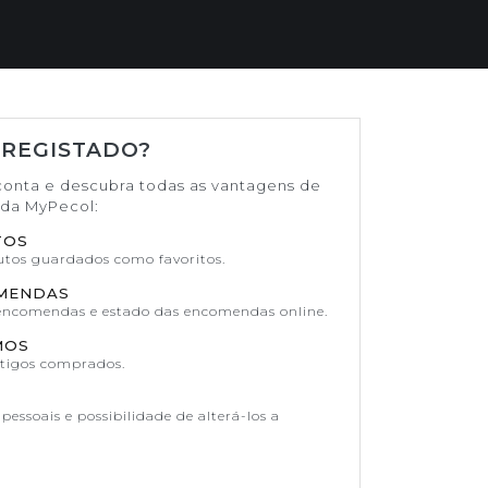
 REGISTADO?
conta e descubra todas as vantagens de
ada MyPecol:
TOS
dutos guardados como favoritos.
OMENDAS
 encomendas e estado das encomendas online.
MOS
rtigos comprados.
pessoais e possibilidade de alterá-los a