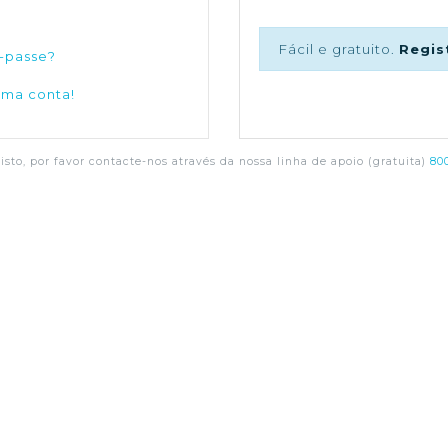
Fácil e gratuito.
Regis
-passe?
uma conta!
sto, por favor contacte-nos através da nossa linha de apoio (gratuita)
800