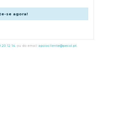
te-se agora!
 20 12 14
, ou do email
apoiocliente@pecol.pt
.