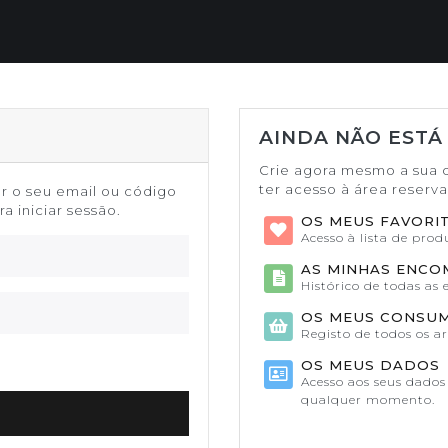
AINDA NÃO ESTÁ
Crie agora mesmo a sua 
ter acesso à área reserv
or o seu email ou código
a iniciar sessão.
OS MEUS FAVORI
Acesso à lista de pro
AS MINHAS ENC
Histórico de todas as
OS MEUS CONSU
Registo de todos os a
OS MEUS DADOS
Acesso aos seus dados 
qualquer momento.