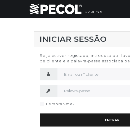
MY PECOL
INICIAR SESSÃO
Se já estiver registado, introduza por fav
de cliente e a palavra-passe associada par
Nome de utilizador
Palavra-passe
Lembrar-me?
ENTRAR