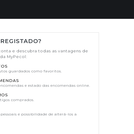
 REGISTADO?
conta e descubra todas as vantagens de
ada MyPecol:
TOS
dutos guardados como favoritos.
OMENDAS
 encomendas e estado das encomendas online.
MOS
rtigos comprados.
pessoais e possibilidade de alterá-los a