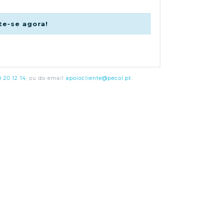
te-se agora!
 20 12 14
, ou do email
apoiocliente@pecol.pt
.