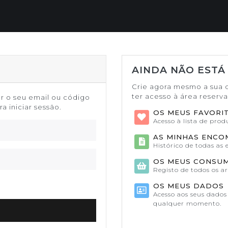
AINDA NÃO ESTÁ
Crie agora mesmo a sua 
ter acesso à área reserv
or o seu email ou código
a iniciar sessão.
OS MEUS FAVORI
Acesso à lista de pro
AS MINHAS ENC
Histórico de todas as
OS MEUS CONSU
Registo de todos os a
OS MEUS DADOS
Acesso aos seus dados 
qualquer momento.