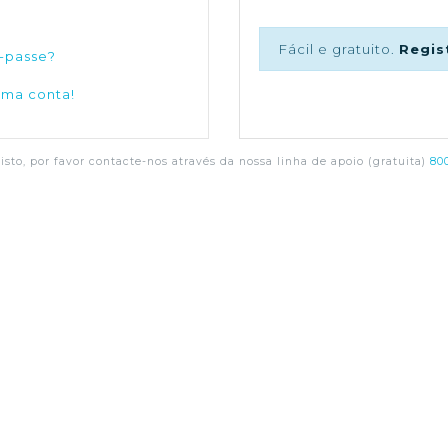
Fácil e gratuito.
Regis
-passe?
uma conta!
sto, por favor contacte-nos através da nossa linha de apoio (gratuita)
800