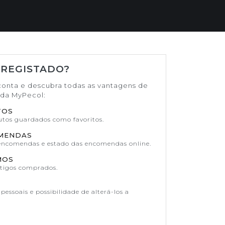
 REGISTADO?
conta e descubra todas as vantagens de
ada MyPecol:
TOS
dutos guardados como favoritos.
OMENDAS
 encomendas e estado das encomendas online.
MOS
rtigos comprados.
pessoais e possibilidade de alterá-los a