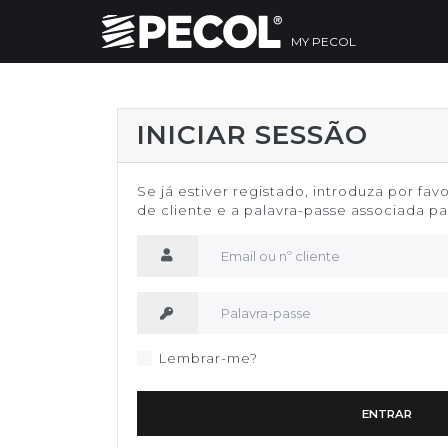
MY PECOL
INICIAR SESSÃO
Se já estiver registado, introduza por fav
de cliente e a palavra-passe associada par
Nome de utilizador
Palavra-passe
Lembrar-me?
ENTRAR