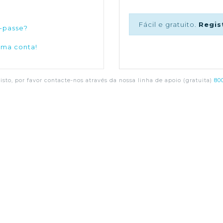
Fácil e gratuito.
Regis
-passe?
uma conta!
sto, por favor contacte-nos através da nossa linha de apoio (gratuita)
800