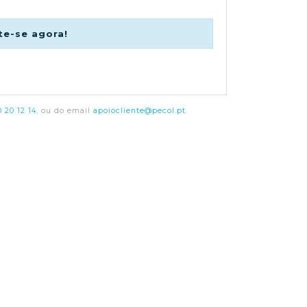
te-se agora!
 20 12 14
, ou do email
apoiocliente@pecol.pt
.