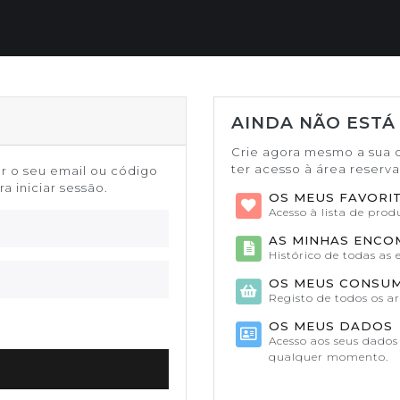
AINDA NÃO ESTÁ
Crie agora mesmo a sua 
ter acesso à área reserv
or o seu email ou código
a iniciar sessão.
OS MEUS FAVORI
Acesso à lista de pro
AS MINHAS ENC
Histórico de todas as
OS MEUS CONSU
Registo de todos os a
OS MEUS DADOS
Acesso aos seus dados 
qualquer momento.