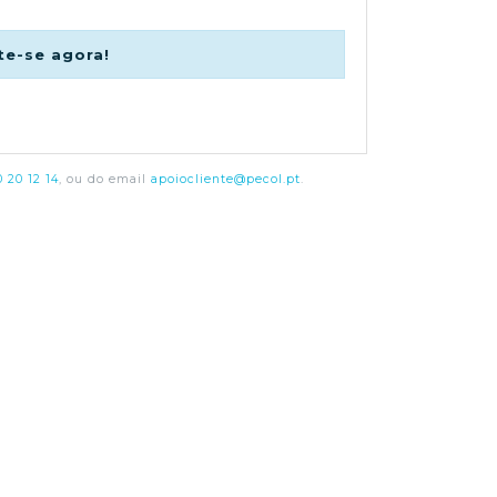
te-se agora!
 20 12 14
, ou do email
apoiocliente@pecol.pt
.