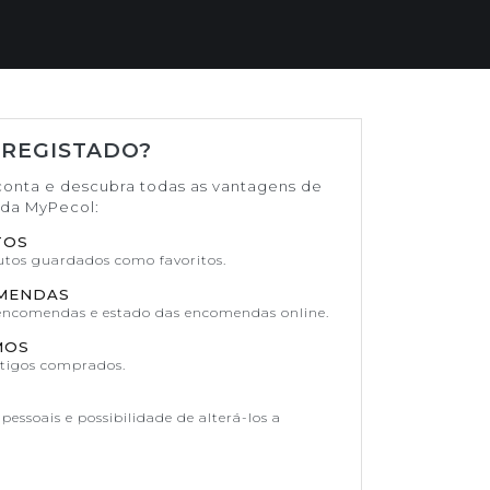
 REGISTADO?
conta e descubra todas as vantagens de
ada MyPecol:
TOS
dutos guardados como favoritos.
OMENDAS
 encomendas e estado das encomendas online.
MOS
rtigos comprados.
pessoais e possibilidade de alterá-los a