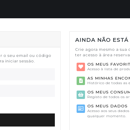
AINDA NÃO ESTÁ
Crie agora mesmo a sua 
ter acesso à área reserv
or o seu email ou código
a iniciar sessão.
OS MEUS FAVORI
Acesso à lista de pro
AS MINHAS ENC
Histórico de todas as
OS MEUS CONSU
Registo de todos os a
OS MEUS DADOS
Acesso aos seus dados 
qualquer momento.