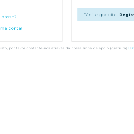
Fácil e gratuito.
Regis
-passe?
uma conta!
sto, por favor contacte-nos através da nossa linha de apoio (gratuita)
800