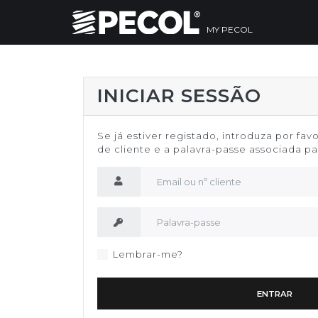
MY PECOL
INICIAR SESSÃO
Se já estiver registado, introduza por fav
de cliente e a palavra-passe associada par
Nome de utilizador
Palavra-passe
Lembrar-me?
ENTRAR