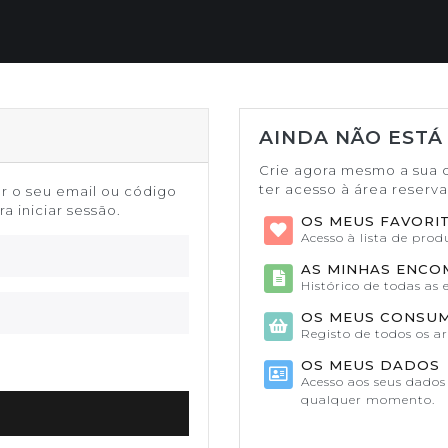
AINDA NÃO ESTÁ
Crie agora mesmo a sua 
ter acesso à área reserv
or o seu email ou código
a iniciar sessão.
OS MEUS FAVORI
Acesso à lista de pro
AS MINHAS ENC
Histórico de todas as
OS MEUS CONSU
Registo de todos os a
OS MEUS DADOS
Acesso aos seus dados 
qualquer momento.