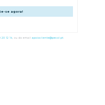
te-se agora!
 20 12 14
, ou do email
apoiocliente@pecol.pt
.