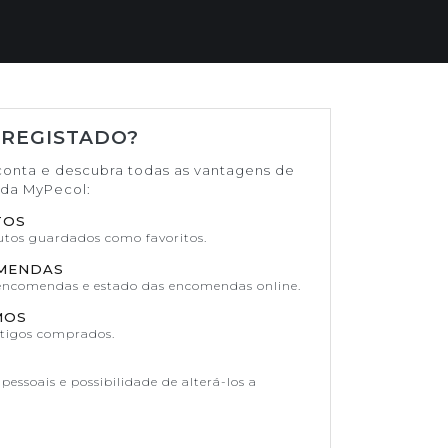
 REGISTADO?
conta e descubra todas as vantagens de
ada MyPecol:
TOS
dutos guardados como favoritos.
OMENDAS
 encomendas e estado das encomendas online.
MOS
rtigos comprados.
pessoais e possibilidade de alterá-los a