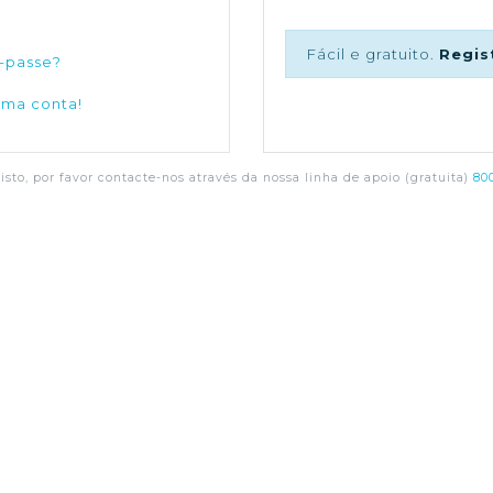
Fácil e gratuito.
Regis
-passe?
uma conta!
sto, por favor contacte-nos através da nossa linha de apoio (gratuita)
800