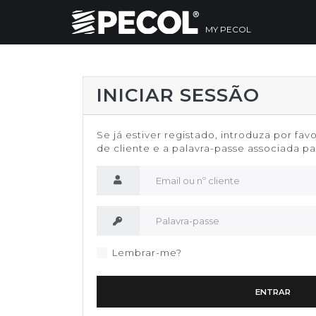
MY PECOL
INICIAR SESSÃO
Se já estiver registado, introduza por fav
de cliente e a palavra-passe associada par
Nome de utilizador
Palavra-passe
Lembrar-me?
ENTRAR