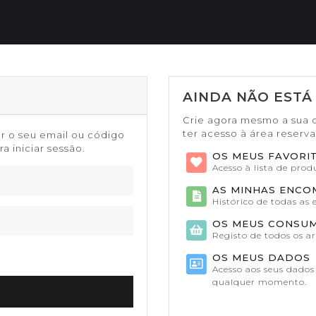
AINDA NÃO ESTÁ
Crie agora mesmo a sua 
ter acesso à área reserv
or o seu email ou código
a iniciar sessão.
OS MEUS FAVORI
Acesso à lista de pro
AS MINHAS ENC
Histórico de todas as
OS MEUS CONSU
Registo de todos os a
OS MEUS DADOS
Acesso aos seus dados 
qualquer momento.