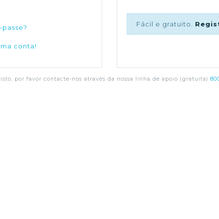
Fácil e gratuito.
Regis
-passe?
uma conta!
sto, por favor contacte-nos através da nossa linha de apoio (gratuita)
800