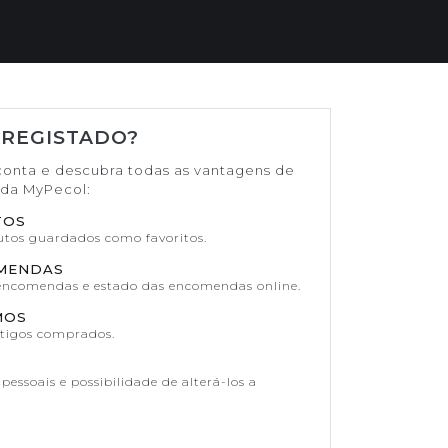
 REGISTADO?
conta e descubra todas as vantagens de
ada MyPecol:
TOS
dutos guardados como favoritos.
OMENDAS
 encomendas e estado das encomendas online.
MOS
rtigos comprados.
pessoais e possibilidade de alterá-los a