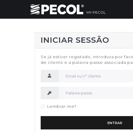
MY PECOL
INICIAR SESSÃO
Se já estiver registado, introduza por fav
de cliente e a palavra-passe associada par
Nome de utilizador
Palavra-passe
Lembrar-me?
ENTRAR