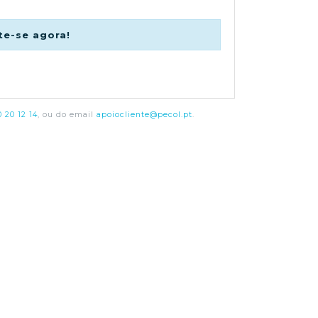
te-se agora!
 20 12 14
, ou do email
apoiocliente@pecol.pt
.